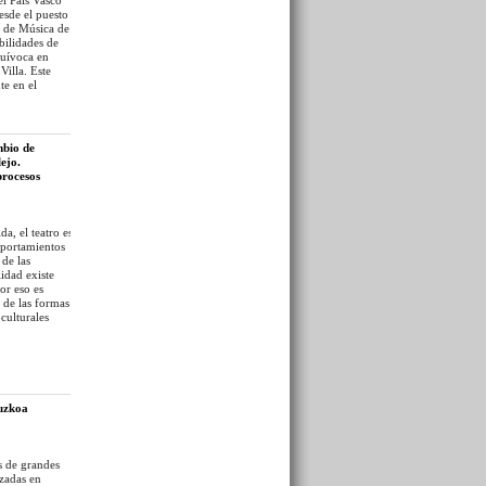
esde el puesto
a de Música de
bilidades de
quívoca en
Villa. Este
te en el
e trabajó
del País Vasco y
mbio de
ejo.
procesos
da, el teatro es
portamientos
 de las
lidad existe
or eso es
 de las formas
oculturales
los que los
puzkoa
 de grandes
izadas en