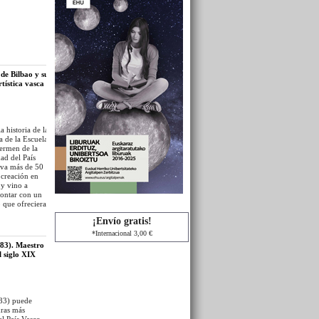
 de Bilbao y su
rtística vasca
a historia de la
a de la Escuela
germen de la
dad del País
leva más de 50
 creación en
 y vino a
contar con un
o que ofreciera
ad de salir fuera
¡Envío gratis!
superior. Con
, fueron
*Internacional 3,00 €
formaciones que
83). Maestro
adura,
l siglo XIX
jo del
83) puede
uras más
el País Vasco