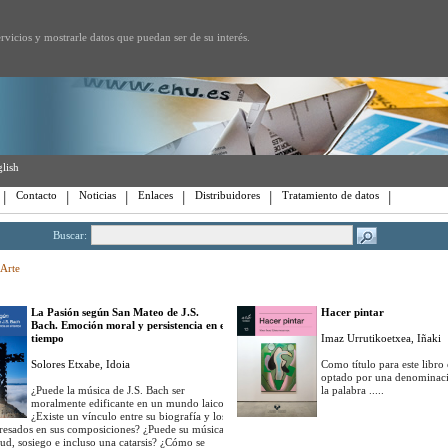
rvicios y mostrarle datos que puedan ser de su interés.
lish
Contacto
Noticias
Enlaces
Distribuidores
Tratamiento de datos
Buscar:
Arte
La Pasión según San Mateo de J.S.
Hacer pintar
Bach. Emoción moral y persistencia en el
tiempo
Imaz Urrutikoetxea, Iñaki
Solores Etxabe, Idoia
Como título para este libro 
optado por una denominac
¿Puede la música de J.S. Bach ser
la palabra .....
moralmente edificante en un mundo laico?
¿Existe un vínculo entre su biografía y los
presados en sus composiciones? ¿Puede su música
rtud, sosiego e incluso una catarsis? ¿Cómo se