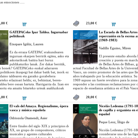
las emociones .....
5,00 €
23,00 €
GATEPACeko Ipar Taldea. Inguruabar
La Escuela de Bellas Artes
politikoak
repercusión en la escena a
(1969-1983)
Etxepare Igiñiz, Lauren
Vadillo Eguino, Miren
Ez da erraza GATEPAC erakundearen
inguruan ekarpen berririk egitea, asko eta
El presente estudio aborda l
askotarikoak baitira hari buruz
creación y puesta en march
publikaturiko lanak. Zer dakar berritik,
de Bellas Artes de Bilbao, 
ru honek? GATEPACeko euskal adarraren
actual Facultad de Bellas Artes de la Universi
politikoen ikuspegi bat dakar batik bat, inork ez
Vasco, un centro promotor de las artes que l
ndaino taldearen eta garaiko gorabehera
años trabajando por la educación artística. Su
arteko erlazioari heldu; ez, behintzat, beren-
1969 supuso un fuerte revulsivo para la zona
taldea bere osoan hartuta. Harrigarria da. Izan ere,
responder a las continuas reclamaciones por 
rtu eta amaitu bitarteko urteak asalduzkoak
espacio de enseñanza artística en el País Vasc
 diktadura bat eraitsi berritan eratu eta matxinada
una salida al artista autodidacta y a la necesid
en osteko gerrarekin iraungi baitzen erakundea. Bi
para recibir una educación estética oficial y 
5,00 €
20,00 €
orien artean zer agituko, eta Espainiako Bigarren
todo, la configuración del centro no fue fácil
. Hain zuzen ere, balio errepublikanoak errotuen
numerosos los problemas, conflictos y trans
El vals del Amaya. Regionalismo, ópera
Nicolás Ledesma (1791-18
en zeuden jendarteetan izan zuen arrakastarik
se desarrollaron en sus primeros años de and
vasca y música española
de capilla y organista en e
akundeak. Hortik euskal taldeak betetasuna
constituyéndose todos ellos como un fiel refle
español
akutsitako nekeak, hain izan zen eta
momento en el que sucedieron......
Odriozola Otamendi, Asier
sua ‘Euskadi’ izeneko proiektu politikoaren eta
Peque Leoz, Íñigo de
Bigarren Errepublikaren arteko hurbilketa-
Entre finales del siglo XIX y principios del
er ikusirik ez, bistan da, Katalunia
XX, un grupo de compositores, críticos
Nicolás Ledesma (1791-18
noaren baitan jaiotako taldeak hasieratik
musicales y agentes culturales
considerarse una de las fig
 ibili adoretsuarekin......
preocupados por el futuro de la música
destacadas de la música en 