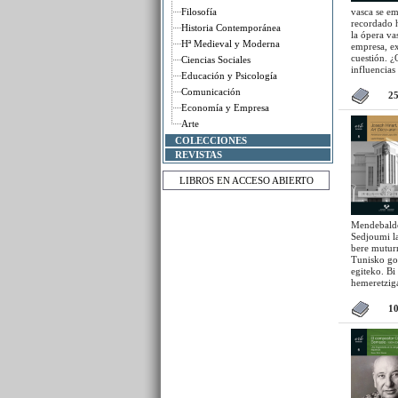
Filosofía
vasca se em
recordado h
Historia Contemporánea
la ópera va
Hª Medieval y Moderna
empresa, ex
cuestión. ¿
Ciencias Sociales
influencias
Educación y Psicología
interpretad
Comunicación
todo, ¿a qu
2
Economía y Empresa
Arte
COLECCIONES
REVISTAS
LIBROS EN ACCESO ABIERTO
Mendebalde
Sedjoumi la
bere muturr
Tunisko gol
egiteko. Bi
hemeretziga
eraikiriko 
eman zion 
1
Promenade 
zabalduko z
menpeko Pro
kolonialare
zingira-lur
zena, Avenu
pasealekuar
izena hartu