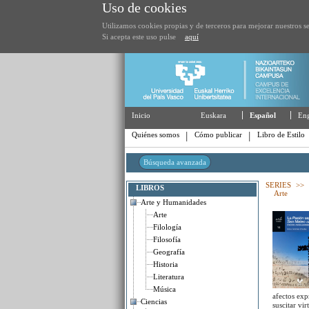
Uso de cookies
Utilizamos cookies propias y de terceros para mejorar nuestros se
Si acepta este uso pulse
aquí
Inicio
Euskara
Español
Eng
Quiénes somos
Cómo publicar
Libro de Estilo
Búsqueda avanzada
SERIES
>>
LIBROS
Arte
Arte y Humanidades
Arte
Filología
Filosofía
Geografía
Historia
Literatura
Música
afectos ex
Ciencias
suscitar vi