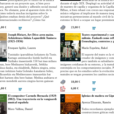
barcaron en un proyecto que, si bien poco
durante el siglo XIX. Desplegó su actividad d
oy, generó una ilusión y adhesión social inusual:
de maestro de capilla y organista de la Capill
sca. No obstante, pese al aparente éxito de la
Bilbao, si bien rebasó con creces sus responsa
isten todavía muchas incógnitas sobre la
músico religioso al implicarse de manera ine
Quiénes estaban detrás del proyecto? ¿Qué
iniciativas pertenecientes al mundo civil de la 
 internacionales recibieron? ¿Cómo fue
extremo le llevó a ocupar un lugar preeminen
a tanto en el País Vasco como fuera de él? Y sobre
desarrollo cultural de Bilbao, ciudad en la qu
é propósitos políticos respondía exactamente?.....
durante más de cincuenta años, y en el resto 
5,00 €
23,00 €
la península .....
Joseph Hiriart, Art Déco-aren maisu.
Teatro experimental y ca
Arkitektura-bidaia Lapurditik Tunisera
milenio. Euskadi como refl
(1925-1936)
Genealogías, contextos y 
Etxepare Igiñiz, Lauren
Marín Ezpeleta, Rakel
Tunisiako iparraldean kokatzen da Tunis.
El soporte del teatro es la vi
Kartago antzinaroko hiritik hurbil eta
creador de imágenes y com
Siziliako itsasertzetik 150 bat itsas miliara.
pero también es subsidiario
an, bere Medinaren bizkarretik, Sebkha
imágenes cotidianas de su entorno, y la teatra
kua dauka, eta ekialdetik, Bahira zingira, zeina
entretejida en los comportamientos sociales. P
ean irekitzen baita Goletako kanalaren bidez,
preciso que en los estudios sobre la evolución
koarekin eta Mediterraneo itsasoarekin bat
teatrales se tengan presentes los cambios soci
 hiri hartzen ditu bere baitan: Medina arabiarra eta
paralelos y los marcos epistemológicos desde 
rren mendetik aurrera zingira-lurren gainean
observamos......
18,00 €
hiri europarra. Azken honi Frantziaren enbaxadak
hasiera 1862an. Enbaxada eta Medina lotzeko,
0,00 €
6,00 €
de la Marine pasealekuaren lehen zatia
en laster. 1881ean, herrialdea Frantziaren
El compositor Carmelo Bernaola (1929-
Iglesias de madera en Gi
tektoratua bilakaturik, bizkortu egin zen hiri
2002). Una trayectoria en la vanguardia
n eraikuntza, zoru-azalera handi bat irabaziz eta
musical española
Ayerza Elizarain, Ramón
rak drainatuz eta betez. Promenade de la Marine
e de Paris deituko zen aurrerantzean, eta
Moro Vallina, Daniel
Todos recordamos ejemplos
en gainerako zatiak berriz, Avenue Jules Ferry
construcciones góticas real
ko zuen, Frantziaren kolonialismoaren