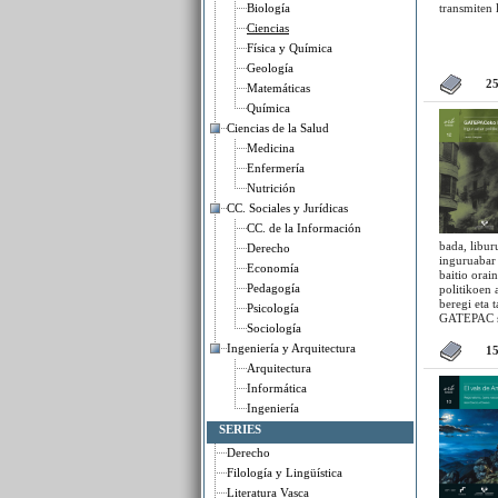
Biología
transmiten 
Ciencias
Física y Química
Geología
2
Matemáticas
Química
Ciencias de la Salud
Medicina
Enfermería
Nutrición
CC. Sociales y Jurídicas
CC. de la Información
bada, libu
Derecho
inguruabar 
Economía
baitio orai
Pedagogía
politikoen 
beregi eta 
Psicología
GATEPAC so
Sociología
izan ziren,
militar bat
Ingeniería y Arquitectura
1
gertakari h
Arquitectura
Errepublika
Informática
eta zabaldu
handiena er
Ingeniería
iristeko er
SERIES
gorabeherat
Espainiako 
Derecho
prozesua. Z
Filología y Lingüística
errepublika
erakutsitako
Literatura Vasca