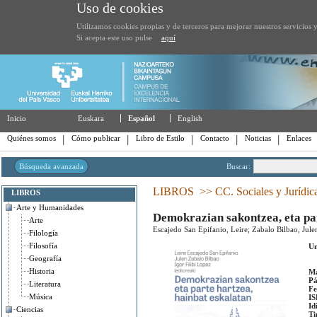
Uso de cookies
Utilizamos cookies propias y de terceros para mejorar nuestros servicios y
Si acepta este uso pulse
aquí
Inicio
Euskara
Español
English
Quiénes somos
Cómo publicar
Libro de Estilo
Contacto
Noticias
Enlaces
Búsqueda avanzada
Buscar:
LIBROS
>>
CC. Sociales y Jurídic
LIBROS
Arte y Humanidades
Demokrazian sakontzea, eta par
Arte
Escajedo San Epifanio, Leire; Zabalo Bilbao, Julen
Filología
Filosofía
Un
Geografía
Historia
Ma
Pá
Literatura
Fe
Música
IS
Id
Ciencias
Ti