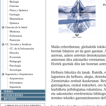
Biología
Pr
Ciencias
Física y Química
Geología
Matemáticas
Química
Ciencias de la Salud
Medicina
Enfermería
Nutrición
CC. Sociales y Jurídicas
Maila ezberdinetan, globaletik tokik
CC. de la Información
berriak bilatzen ari da gure garaian
Derecho
aurrean, azken urteetan demokrazian
Economía
antzeman dira askotariko eremuetan; 
Pedagogía
Horiek guztiak dira lan honetan azte
Psicología
Sociología
Helburu bikoitza du lanak. Batetik, e
Ingeniería y Arquitectura
laguntzea du helburu, alegia, demokr
Arquitectura
Zientzietako zenbait ikasketatan. Bes
Informática
gutxiagokoa, euskal irakurleei, oro 
Ingeniería
hurbilketa pribilegiatua eskaintzea.
SERIES
eta sakontzeko erreferentzia bibliogr
COLECCIONES
termino tekniko garrantzitsuenen def
REVISTAS
LIBROS EN ACCESO ABIERTO