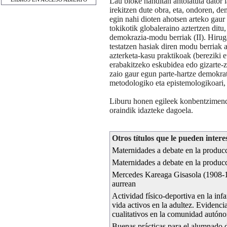
Lau bloke handitan antolatuta dator
irekitzen dute obra, eta, ondoren, de
egin nahi dioten ahotsen arteko gaur
tokikotik globaleraino aztertzen ditu
demokrazia-modu berriak (II). Hiruga
testatzen hasiak diren modu berriak a
azterketa-kasu praktikoak (bereziki e
erabakitzeko eskubidea edo gizarte-z
zaio gaur egun parte-hartze demokra
metodologiko eta epistemologikoari, b
Liburu honen egileek konbentzimend
oraindik idazteke dagoela.
Otros títulos que le pueden intere
Maternidades a debate en la producc
Maternidades a debate en la producc
Mercedes Kareaga Gisasola (1908-19
aurrean
Actividad físico-deportiva en la inf
vida activos en la adultez. Evidencia
cualitativos en la comunidad autón
Buenas prácticas para el alumnado d