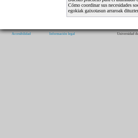
Cómo coordinar sus necesidades soci
egokiak gaixotasun arraroak dituzte
Accesibilidad
Información legal
Universidad de