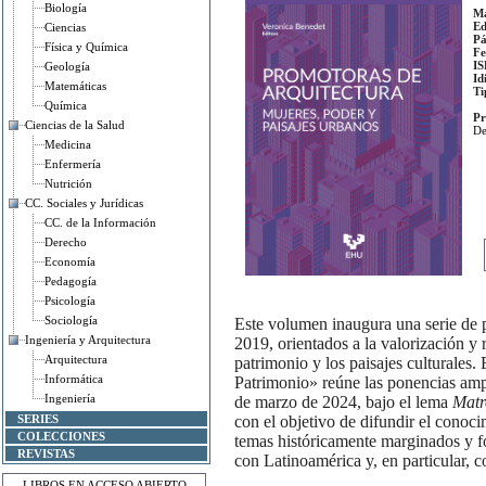
Biología
Ma
Ed
Ciencias
Pá
Física y Química
Fe
IS
Geología
Id
Matemáticas
Ti
Química
Pr
Ciencias de la Salud
De
Medicina
Enfermería
Nutrición
CC. Sociales y Jurídicas
CC. de la Información
Derecho
Economía
Pedagogía
Psicología
Sociología
Este volumen inaugura una serie de p
Ingeniería y Arquitectura
2019, orientados a la valorización y
Arquitectura
patrimonio y los paisajes culturales.
Informática
Patrimonio» reúne las ponencias amp
Ingeniería
de marzo de 2024, bajo el lema
Matr
SERIES
con el objetivo de difundir el conoc
COLECCIONES
temas históricamente marginados y fo
REVISTAS
con Latinoamérica y, en particular, 
LIBROS EN ACCESO ABIERTO