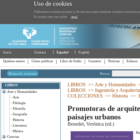
Uso de cookies
Utilizamos cookies propias y de terceros para mejorar nuestros servicios y
Si acepta este uso pulse
aquí
Inicio
Euskara
Español
English
Quiénes somos
Cómo publicar
Libro de Estilo
Contacto
Noticias
Enlaces
Búsqueda avanzada
Buscar:
LIBROS
>>
Arte y Humanidades
LIBROS
LIBROS
>>
Ingeniería y Arquitect
Arte y Humanidades
COLECCIONES
>>
Historia
>>
Arte
Filología
Promotoras de arquite
Filosofía
Geografía
paisajes urbanos
Historia
Benedet, Verónica (ed.)
Literatura
Música
Es
Ciencias