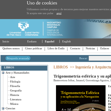
Uso de cookies
Utilizamos cookies propias y de terceros para mejorar nuestros servicios y
Si acepta este uso pulse
aquí
Inicio
Euskara
Español
English
Quiénes somos
Cómo publicar
Libro de Estilo
Contacto
Noticias
Enlaces
Búsqueda avanzada
Buscar:
LIBROS
>>
Ingeniería y Arquitect
LIBROS
Arte y Humanidades
Trigonometría esférica y su apl
Arte
Basterretxea Iribar, Imanol; Gorostizaga Aguirre, 
Filología
Filosofía
Un
Geografía
Historia
Ed
Pá
Literatura
Fe
Música
IS
Id
Ciencias
Ti