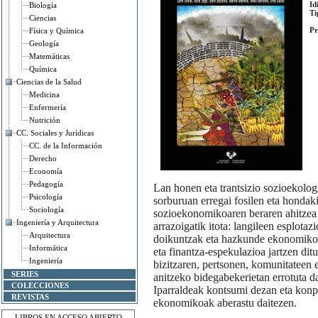
Id
Biología
Ti
Ciencias
Pr
Física y Química
Geología
Matemáticas
Química
Ciencias de la Salud
Medicina
Enfermería
Nutrición
CC. Sociales y Jurídicas
CC. de la Información
Derecho
Economía
Pedagogía
Lan honen eta trantsizio sozioekolog
Psicología
sorburuan erregai fosilen eta hondak
Sociología
sozioekonomikoaren beraren ahitzea 
Ingeniería y Arquitectura
arrazoigatik itota: langileen esplotaz
Arquitectura
doikuntzak eta hazkunde ekonomikoa
Informática
eta finantza-espekulazioa jartzen dit
Ingeniería
bizitzaren, pertsonen, komunitateen 
SERIES
anitzeko bidegabekerietan errotuta d
COLECCIONES
Iparraldeak kontsumi dezan eta konpai
REVISTAS
ekonomikoak aberastu daitezen.
LIBROS EN ACCESO ABIERTO