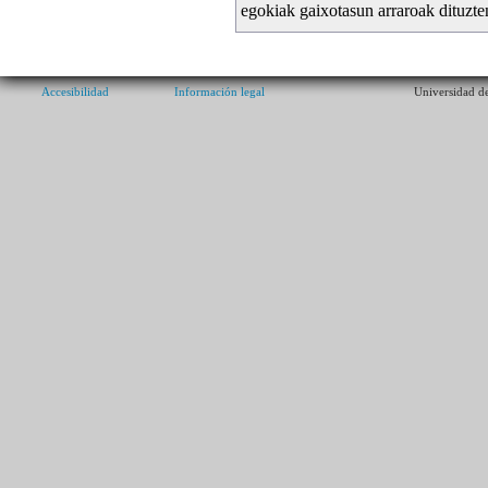
egokiak gaixotasun arraroak dituzte
Accesibilidad
Información legal
Universidad de