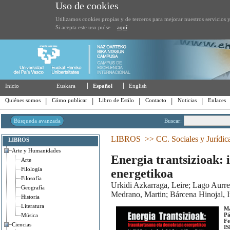
Uso de cookies
Utilizamos cookies propias y de terceros para mejorar nuestros servicios y
Si acepta este uso pulse
aquí
Inicio
Euskara
Español
English
Quiénes somos
Cómo publicar
Libro de Estilo
Contacto
Noticias
Enlaces
Búsqueda avanzada
Buscar:
LIBROS
>>
CC. Sociales y Jurídic
LIBROS
Arte y Humanidades
Energia trantsizioak:
Arte
Filología
energetikoa
Filosofía
Urkidi Azkarraga, Leire; Lago Aurr
Geografía
Medrano, Martin; Bárcena Hinojal, I
Historia
Literatura
Ma
Pá
Música
Fe
Ciencias
IS