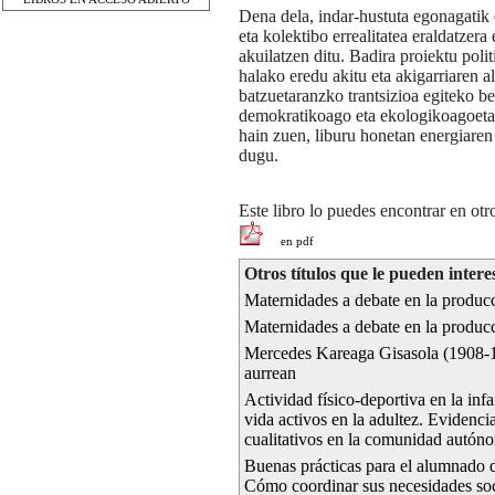
Dena dela, indar-hustuta egonagatik 
eta kolektibo errealitatea eraldatzer
akuilatzen ditu. Badira proiektu polit
halako eredu akitu eta akigarriaren al
batzuetaranzko trantsizioa egiteko be
demokratikoago eta ekologikoagoetar
hain zuen, liburu honetan energiare
dugu.
Este libro lo puedes encontrar en ot
en pdf
Otros títulos que le pueden intere
Maternidades a debate en la producc
Maternidades a debate en la producc
Mercedes Kareaga Gisasola (1908-19
aurrean
Actividad físico-deportiva en la inf
vida activos en la adultez. Evidencia
cualitativos en la comunidad autón
Buenas prácticas para el alumnado d
Cómo coordinar sus necesidades soci